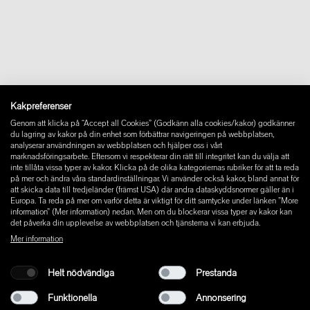
Kontakt
Ilse Crawford
Downloads
Claesson Koivisto Rune
FAQ
Sam Hecht och Kim Colin
Newsletter
Ångra avtal
Impressum
Instagram
Kakpreferenser
Facebook
Genom att klicka på “Accept all Cookies” (Godkänn alla cookies/kakor) godkänner
Pinterest
du lagring av kakor på din enhet som förbättrar navigeringen på webbplatsen,
LinkedIn
analyserar användningen av webbplatsen och hjälper oss i vårt
marknadsföringsarbete. Eftersom vi respekterar din rätt till integritet kan du välja att
YouTube
inte tillåta vissa typer av kakor. Klicka på de olika kategoriernas rubriker för att ta reda
på mer och ändra våra standardinställningar. Vi använder också kakor, bland annat för
att skicka data till tredjeländer (främst USA) där andra dataskyddsnormer gäller än i
Europa. Ta reda på mer om varför detta är viktigt för ditt samtycke under länken ”More
information” (Mer information) nedan. Men om du blockerar vissa typer av kakor kan
det påverka din upplevelse av webbplatsen och tjänsterna vi kan erbjuda.
Mer information
Helt nödvändiga
Prestanda
Funktionella
Annonsering