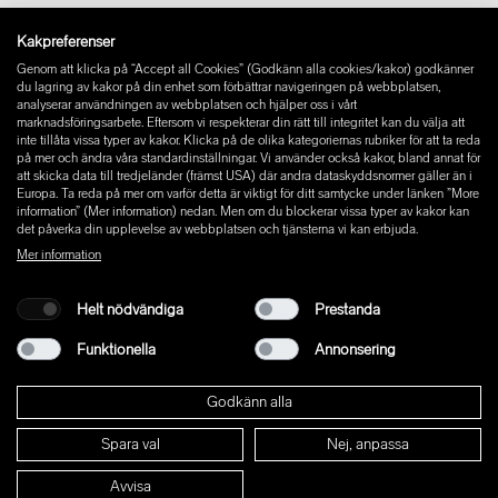
Instagram
Kakpreferenser
Facebook
Genom att klicka på “Accept all Cookies” (Godkänn alla cookies/kakor) godkänner
Pinterest
du lagring av kakor på din enhet som förbättrar navigeringen på webbplatsen,
LinkedIn
analyserar användningen av webbplatsen och hjälper oss i vårt
marknadsföringsarbete. Eftersom vi respekterar din rätt till integritet kan du välja att
YouTube
inte tillåta vissa typer av kakor. Klicka på de olika kategoriernas rubriker för att ta reda
på mer och ändra våra standardinställningar. Vi använder också kakor, bland annat för
att skicka data till tredjeländer (främst USA) där andra dataskyddsnormer gäller än i
Europa. Ta reda på mer om varför detta är viktigt för ditt samtycke under länken ”More
information” (Mer information) nedan. Men om du blockerar vissa typer av kakor kan
det påverka din upplevelse av webbplatsen och tjänsterna vi kan erbjuda.
Mer information
Helt nödvändiga
Prestanda
Funktionella
Annonsering
Godkänn alla
Spara val
Nej, anpassa
© 2026 W+ ALL RIGHTS RESERVED
Avvisa
PART OF XAL GROUP