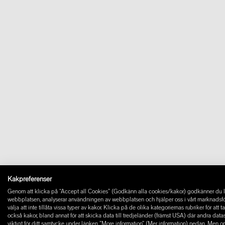
Kakpreferenser
Genom att klicka på “Accept all Cookies” (Godkänn alla cookies/kakor) godkänner du la
webbplatsen, analyserar användningen av webbplatsen och hjälper oss i vårt marknadsföring
välja att inte tillåta vissa typer av kakor. Klicka på de olika kategoriernas rubriker för at
också kakor, bland annat för att skicka data till tredjeländer (främst USA) där andra dat
viktigt för ditt samtycke under länken ”More information” (Mer information) nedan. Men o