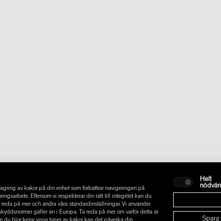
Helt
nödvän
gring av kakor på din enhet som förbättrar navigeringen på
sarbete. Eftersom vi respekterar din rätt till integritet kan du
t ta reda på mer och ändra våra standardinställningar. Vi använder
askyddsnormer gäller än i Europa. Ta reda på mer om varför detta är
Spara 
m du blockerar vissa typer av kakor kan det påverka din