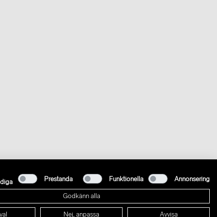
Prestanda
Funktionella
Annonsering
diga
Godkänn alla
val
Nej, anpassa
Avvisa