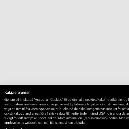
Kakpreferenser
Genom att klicka på “Accept all Cookies” (Godkänn alla cookies/kakor) godkänner du la
webbplatsen, analyserar användningen av webbplatsen och hjälper oss i vårt marknadsföring
välja att inte tillåta vissa typer av kakor. Klicka på de olika kategoriernas rubriker för at
också kakor, bland annat för att skicka data till tredjeländer (främst USA) där andra dat
viktigt för ditt samtycke under länken ”More information” (Mer information) nedan. Men o
upplevelse av webbplatsen och tjänsterna vi kan erbjuda.