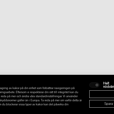
Helt
nödvän
gring av kakor på din enhet som förbättrar navigeringen på
sarbete. Eftersom vi respekterar din rätt till integritet kan du
t ta reda på mer och ändra våra standardinställningar. Vi använder
askyddsnormer gäller än i Europa. Ta reda på mer om varför detta är
Spara 
m du blockerar vissa typer av kakor kan det påverka din