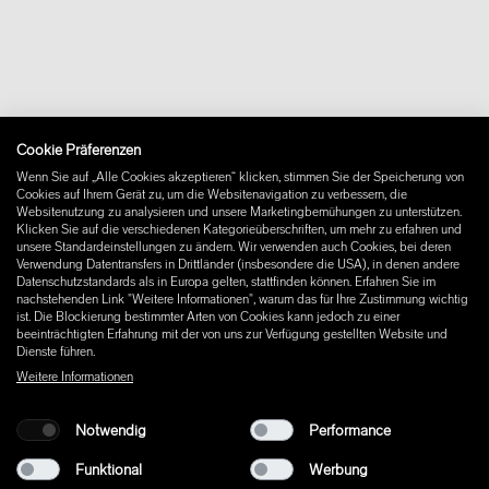
Kontakt
Ilse Crawford
Downloads
Claesson Koivisto Rune
FAQ
Sam Hecht und Kim Colin
Newsletter
Vertrag widerrufen
Impressum
Cookie Präferenzen
Instagram
Wenn Sie auf „Alle Cookies akzeptieren“ klicken, stimmen Sie der Speicherung von
Facebook
Cookies auf Ihrem Gerät zu, um die Websitenavigation zu verbessern, die
Pinterest
Websitenutzung zu analysieren und unsere Marketingbemühungen zu unterstützen.
LinkedIn
Klicken Sie auf die verschiedenen Kategorieüberschriften, um mehr zu erfahren und
unsere Standardeinstellungen zu ändern. Wir verwenden auch Cookies, bei deren
YouTube
Verwendung Datentransfers in Drittländer (insbesondere die USA), in denen andere
Datenschutzstandards als in Europa gelten, stattfinden können. Erfahren Sie im
nachstehenden Link "Weitere Informationen", warum das für Ihre Zustimmung wichtig
ist. Die Blockierung bestimmter Arten von Cookies kann jedoch zu einer
beeinträchtigten Erfahrung mit der von uns zur Verfügung gestellten Website und
Dienste führen.
Weitere Informationen
Notwendig
Performance
Funktional
Werbung