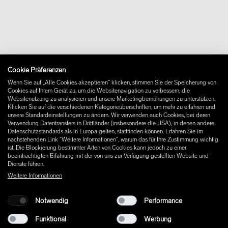
Kontakt
Ilse Crawford
Downloads
Claesson Koivisto Rune
FAQ
Sam Hecht und Kim Colin
Newsletter
Vertrag widerrufen
Impressum
Cookie Präferenzen
Instagram
Wenn Sie auf „Alle Cookies akzeptieren“ klicken, stimmen Sie der Speicherung von
Facebook
Cookies auf Ihrem Gerät zu, um die Websitenavigation zu verbessern, die
Pinterest
Websitenutzung zu analysieren und unsere Marketingbemühungen zu unterstützen.
LinkedIn
Klicken Sie auf die verschiedenen Kategorieüberschriften, um mehr zu erfahren und
unsere Standardeinstellungen zu ändern. Wir verwenden auch Cookies, bei deren
YouTube
Verwendung Datentransfers in Drittländer (insbesondere die USA), in denen andere
Datenschutzstandards als in Europa gelten, stattfinden können. Erfahren Sie im
nachstehenden Link "Weitere Informationen", warum das für Ihre Zustimmung wichtig
ist. Die Blockierung bestimmter Arten von Cookies kann jedoch zu einer
beeinträchtigten Erfahrung mit der von uns zur Verfügung gestellten Website und
Dienste führen.
Weitere Informationen
Notwendig
Performance
Funktional
Werbung