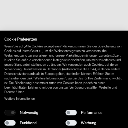
Kontakt
Ilse Crawford
Downloads
Claesson Koivisto Rune
FAQ
Sam Hecht und Kim Colin
Newsletter
Vertrag widerrufen
Impressum
Cookie Präferenzen
Instagram
Wenn Sie auf „Alle Cookies akzeptieren“ klicken, stimmen Sie der Speicherung von
Facebook
Cookies auf Ihrem Gerät zu, um die Websitenavigation zu verbessern, die
Pinterest
Websitenutzung zu analysieren und unsere Marketingbemühungen zu unterstützen.
LinkedIn
Klicken Sie auf die verschiedenen Kategorieüberschriften, um mehr zu erfahren und
unsere Standardeinstellungen zu ändern. Wir verwenden auch Cookies, bei deren
YouTube
Verwendung Datentransfers in Drittländer (insbesondere die USA), in denen andere
Datenschutzstandards als in Europa gelten, stattfinden können. Erfahren Sie im
nachstehenden Link "Weitere Informationen", warum das für Ihre Zustimmung wichtig
ist. Die Blockierung bestimmter Arten von Cookies kann jedoch zu einer
beeinträchtigten Erfahrung mit der von uns zur Verfügung gestellten Website und
Dienste führen.
Weitere Informationen
Notwendig
Performance
Funktional
Werbung