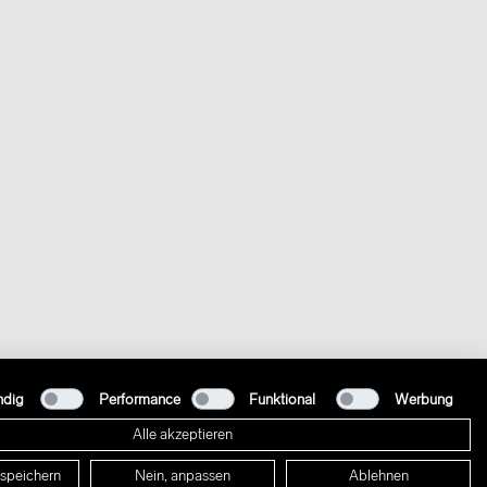
ndig
Performance
Funktional
Werbung
Alle akzeptieren
 speichern
Nein, anpassen
Ablehnen