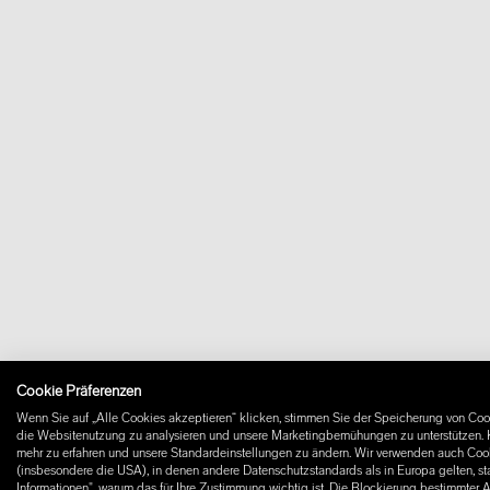
Cookie Präferenzen
Wenn Sie auf „Alle Cookies akzeptieren“ klicken, stimmen Sie der Speicherung von Cook
die Websitenutzung zu analysieren und unsere Marketingbemühungen zu unterstützen. K
mehr zu erfahren und unsere Standardeinstellungen zu ändern. Wir verwenden auch Cooki
(insbesondere die USA), in denen andere Datenschutzstandards als in Europa gelten, st
Informationen", warum das für Ihre Zustimmung wichtig ist. Die Blockierung bestimmter 