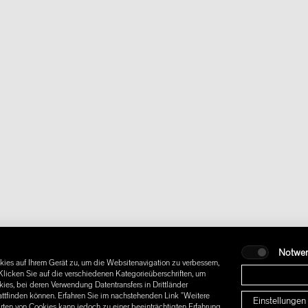
Notwe
ies auf Ihrem Gerät zu, um die Websitenavigation zu verbessern,
licken Sie auf die verschiedenen Kategorieüberschriften, um
es, bei deren Verwendung Datentransfers in Drittländer
attfinden können. Erfahren Sie im nachstehenden Link "Weitere
Einstellungen
Arten von Cookies kann jedoch zu einer beeinträchtigten Erfahrung