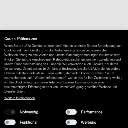
Kontakt
Downloads
FAQ
Newsletter
Vertrag widerrufen
Impressum
Cookie Präferenzen
Instagram
Wenn Sie auf „Alle Cookies akzeptieren“ klicken, stimmen Sie der Speicherung von
Facebook
Cookies auf Ihrem Gerät zu, um die Websitenavigation zu verbessern, die
Pinterest
Websitenutzung zu analysieren und unsere Marketingbemühungen zu unterstützen.
LinkedIn
Klicken Sie auf die verschiedenen Kategorieüberschriften, um mehr zu erfahren und
unsere Standardeinstellungen zu ändern. Wir verwenden auch Cookies, bei deren
YouTube
Verwendung Datentransfers in Drittländer (insbesondere die USA), in denen andere
Datenschutzstandards als in Europa gelten, stattfinden können. Erfahren Sie im
nachstehenden Link "Weitere Informationen", warum das für Ihre Zustimmung wichtig
ist. Die Blockierung bestimmter Arten von Cookies kann jedoch zu einer
beeinträchtigten Erfahrung mit der von uns zur Verfügung gestellten Website und
Dienste führen.
Weitere Informationen
Notwendig
Performance
Funktional
Werbung