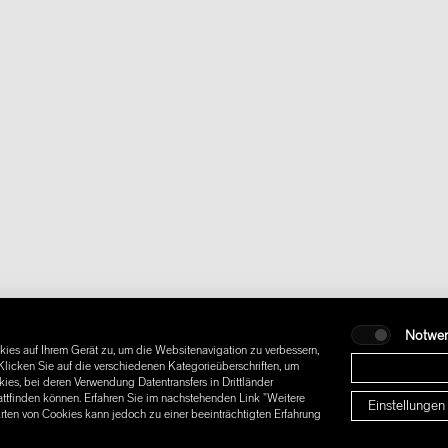
Notwe
ies auf Ihrem Gerät zu, um die Websitenavigation zu verbessern,
licken Sie auf die verschiedenen Kategorieüberschriften, um
es, bei deren Verwendung Datentransfers in Drittländer
attfinden können. Erfahren Sie im nachstehenden Link "Weitere
Einstellungen
Arten von Cookies kann jedoch zu einer beeinträchtigten Erfahrung