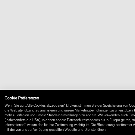
Cookie Präferenzen
Wenn Sie auf „Alle Cookies akzeptieren“ klicken, stimmen Sie der Speicherung von Cook
die Websitenutzung zu analysieren und unsere Marketingbemühungen zu unterstützen. K
mehr zu erfahren und unsere Standardeinstellungen zu ändern. Wir verwenden auch Cooki
(insbesondere die USA), in denen andere Datenschutzstandards als in Europa gelten, st
Informationen", warum das für Ihre Zustimmung wichtig ist. Die Blockierung bestimmter 
mit der von uns zur Verfügung gestellten Website und Dienste führen.